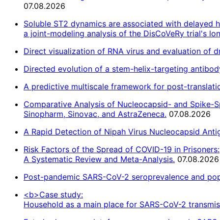
07.08.2026
Soluble ST2 dynamics are associated with delayed ho
a joint-modeling analysis of the DisCoVeRy trial's lon
Direct visualization of RNA virus and evaluation of d
Directed evolution of a stem-helix-targeting antibo
A predictive multiscale framework for post-translat
Comparative Analysis of Nucleocapsid- and Spike-S
Sinopharm, Sinovac, and AstraZeneca.
07.08.2026
A Rapid Detection of Nipah Virus Nucleocapsid Antige
Risk Factors of the Spread of COVID-19 in Prisoners:
A Systematic Review and Meta-Analysis.
07.08.2026
Post-pandemic SARS-CoV-2 seroprevalence and popu
<b>Case study:
Household as a main place for SARS-CoV-2 transmi