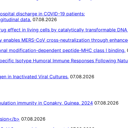
spital discharge in COVID-19 patients:
gitudinal data.
07.08.2026
rug effect in living cells by catalytically transformable DNA
dy enables MERS-CoV cross-neutralization through enhanced 
ional modification-dependent peptide-MHC class I binding.
pecific Isotype Humoral Immune Responses Following Natur
n in Inactivated Viral Cultures.
07.08.2026
lation immunity in Conakry, Guinea, 2024
07.08.2026
ssion</b>
07.08.2026