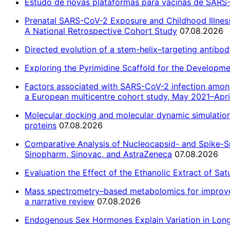
Estudo de novas plataformas para vacinas de SARS
Prenatal SARS-CoV-2 Exposure and Childhood Illness
A National Retrospective Cohort Study
07.08.2026
Directed evolution of a stem-helix–targeting antibo
Exploring the Pyrimidine Scaffold for the Developm
Factors associated with SARS-CoV-2 infection amon
a European multicentre cohort study, May 2021–Apr
Molecular docking and molecular dynamic simulation 
proteins
07.08.2026
Comparative Analysis of Nucleocapsid- and Spike-S
Sinopharm, Sinovac, and AstraZeneca
07.08.2026
Evaluation the Effect of the Ethanolic Extract of S
Mass spectrometry–based metabolomics for improved 
a narrative review
07.08.2026
Endogenous Sex Hormones Explain Variation in Lon