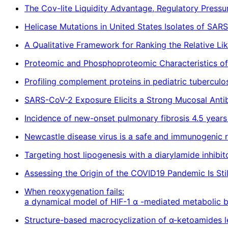
The Cov-lite Liquidity Advantage, Regulatory Pressu
Helicase Mutations in United States Isolates of SAR
A Qualitative Framework for Ranking the Relative Li
Proteomic and Phosphoproteomic Characteristics of
Profiling complement proteins in pediatric tuberculo
SARS-CoV-2 Exposure Elicits a Strong Mucosal Antib
Incidence of new-onset pulmonary fibrosis 4.5 year
Newcastle disease virus is a safe and immunogenic r
Targeting host lipogenesis with a diarylamide inhibi
Assessing the Origin of the COVID19 Pandemic Is Stil
When reoxygenation fails:
a dynamical model of HIF-1 α -mediated metabolic 
Structure-based macrocyclization of α-ketoamides lea