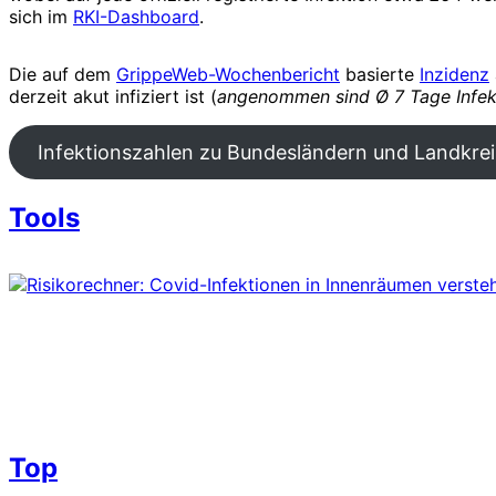
sich im
RKI-Dashboard
.
Die auf dem
GrippeWeb-Wochenbericht
basierte
Inzidenz
derzeit akut infiziert ist (
angenommen sind Ø 7 Tage Infek
Infektionszahlen zu Bundesländern und Landkre
Tools
Top