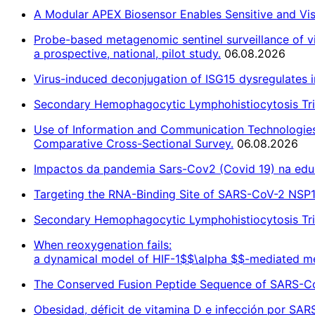
A Modular APEX Biosensor Enables Sensitive and Visu
Probe-based metagenomic sentinel surveillance of vir
a prospective, national, pilot study.
06.08.2026
Virus-induced deconjugation of ISG15 dysregulates i
Secondary Hemophagocytic Lymphohistiocytosis Tr
Use of Information and Communication Technologies 
Comparative Cross-Sectional Survey.
06.08.2026
Impactos da pandemia Sars-Cov2 (Covid 19) na educa
Targeting the RNA-Binding Site of SARS-CoV-2 NSP
Secondary Hemophagocytic Lymphohistiocytosis Tr
When reoxygenation fails:
a dynamical model of HIF-1$$\alpha $$-mediated m
The Conserved Fusion Peptide Sequence of SARS-CoV
Obesidad, déficit de vitamina D e infección por SAR