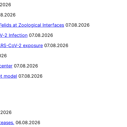
.2026
08.2026
lids at Zoological Interfaces
07.08.2026
V‐2 Infection
07.08.2026
 SARS-CoV-2 exposure
07.08.2026
026
center
07.08.2026
et model
07.08.2026
.2026
teases.
06.08.2026