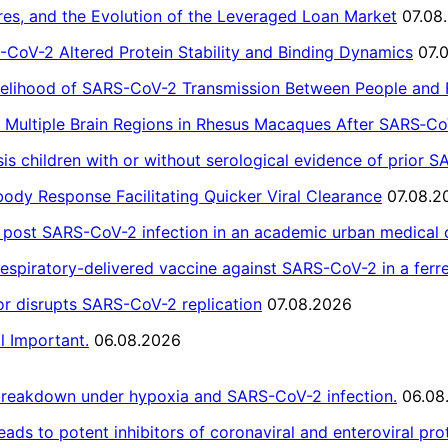
res, and the Evolution of the Leveraged Loan Market
07.08
S-CoV-2 Altered Protein Stability and Binding Dynamics
07.
kelihood of SARS-CoV-2 Transmission Between People and Fe
 Multiple Brain Regions in Rhesus Macaques After SARS‐Co
sis children with or without serological evidence of prior
ody Response Facilitating Quicker Viral Clearance
07.08.2
s post SARS-CoV-2 infection in an academic urban medical 
espiratory-delivered vaccine against SARS-CoV-2 in a ferr
tor disrupts SARS-CoV-2 replication
07.08.2026
l Important.
06.08.2026
breakdown under hypoxia and SARS-CoV-2 infection.
06.08
ds to potent inhibitors of coronaviral and enteroviral pro