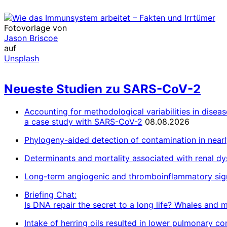
Fotovorlage von
Jason Briscoe
auf
Unsplash
Neueste Studien zu SARS-CoV-2
Accounting for methodological variabilities in dise
a case study with SARS-CoV-2
08.08.2026
Phylogeny-aided detection of contamination in nea
Determinants and mortality associated with renal d
Long-term angiogenic and thromboinflammatory sig
Briefing Chat:
Is DNA repair the secret to a long life? Whales and mo
Intake of herring oils resulted in lower pulmonary c