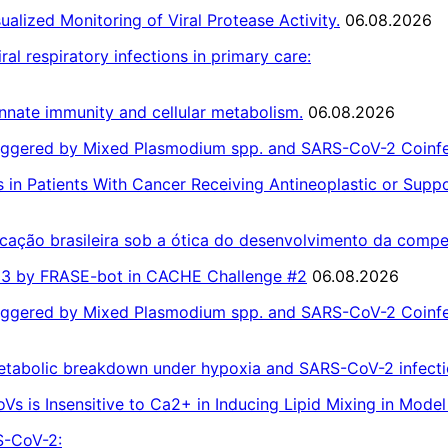
alized Monitoring of Viral Protease Activity.
06.08.2026
al respiratory infections in primary care:
nnate immunity and cellular metabolism.
06.08.2026
iggered by Mixed Plasmodium spp. and SARS-CoV-2 Coinfe
in Patients With Cancer Receiving Antineoplastic or Suppo
ção brasileira sob a ótica do desenvolvimento da competê
13 by FRASE-bot in CACHE Challenge #2
06.08.2026
iggered by Mixed Plasmodium spp. and SARS-CoV-2 Coinfe
etabolic breakdown under hypoxia and SARS-CoV-2 infect
s is Insensitive to Ca2+ in Inducing Lipid Mixing in Mod
S-CoV-2: