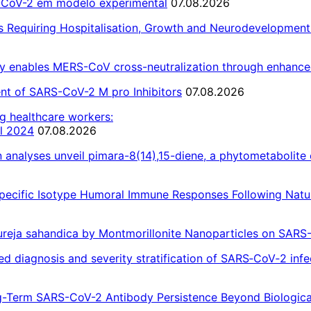
-CoV-2 em modelo experimental
07.08.2026
 Requiring Hospitalisation, Growth and Neurodevelopment 
dy enables MERS-CoV cross-neutralization through enhanced
ent of SARS-CoV-2 M pro Inhibitors
07.08.2026
g healthcare workers:
il 2024
07.08.2026
analyses unveil pimara-8(14),15-diene, a phytometabolite 
pecific Isotype Humoral Immune Responses Following Natur
atureja sahandica by Montmorillonite Nanoparticles on SAR
diagnosis and severity stratification of SARS‑CoV‑2 infe
g-Term SARS-CoV-2 Antibody Persistence Beyond Biologica