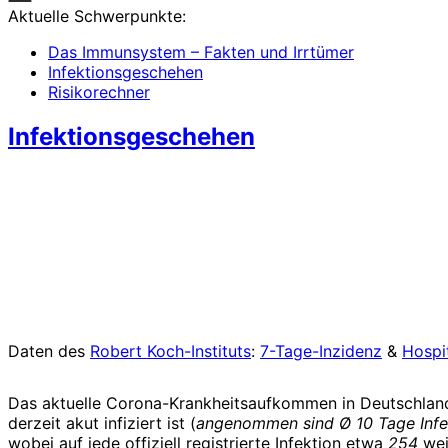
Aktuelle Schwerpunkte:
Das Immunsystem – Fakten und Irrtümer
Infektionsgeschehen
Risikorechner
Infektionsgeschehen
Daten des
Robert Koch-Instituts
:
7-Tage-Inzidenz
&
Hospi
Das aktuelle Corona-Krankheitsaufkommen in Deutschlan
derzeit akut infiziert ist (
angenommen sind Ø 10 Tage Infe
wobei auf jede offiziell registrierte Infektion etwa
254
wei