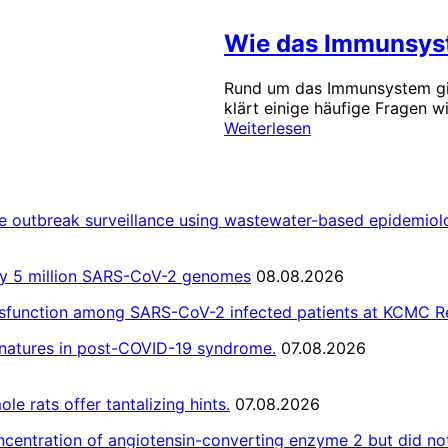
Wie das Immunsyst
Rund um das Immunsystem gib
klärt einige häufige Fragen wi
Weiterlesen
ase outbreak surveillance using wastewater-based epidemiol
rly 5 million SARS-CoV-2 genomes
08.08.2026
ysfunction among SARS-CoV-2 infected patients at KCMC Re
natures in post-COVID-19 syndrome.
07.08.2026
le rats offer tantalizing hints.
07.08.2026
oncentration of angiotensin-converting enzyme 2 but did not